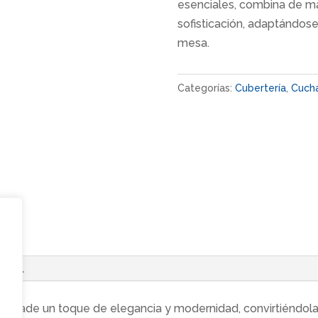
esenciales, combina de m
sofisticación, adaptándose
mesa.
Categorías:
Cubertería
,
Cuch
ional
a añade un toque de elegancia y modernidad, convirtiéndol