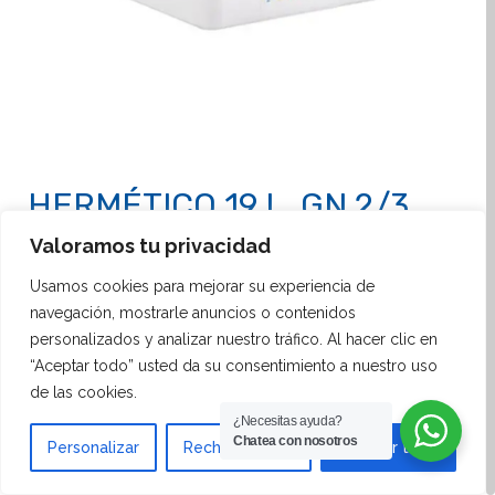
HERMÉTICO 19 L. GN 2/3
200
Valoramos tu privacidad
Usamos cookies para mejorar su experiencia de
El
Hermético Araven GN 2/3 de 19 litros
es una
navegación, mostrarle anuncios o contenidos
excelente opción para el almacenamiento de
personalizados y analizar nuestro tráfico. Al hacer clic en
grandes volúmenes de alimentos en condiciones
“Aceptar todo” usted da su consentimiento a nuestro uso
óptimas. Con su capacidad ampliada y una altura de
de las cookies.
200 mm, este contenedor está diseñado para
¿Necesitas ayuda?
Chatea con nosotros
Personalizar
Rechazar todo
Aceptar todo
responder a las demandas de entornos
profesionales como cocinas industriales y