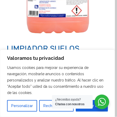
LIMPIADOR SUELOS
MADERA FUSTA
Valoramos tu privacidad
Usamos cookies para mejorar su experiencia de
Detergente para suelos de madera. Limpia, da brillo
navegación, mostrarle anuncios o contenidos
y protege. Concentrado y suave. Elimina suciedad
personalizados y analizar nuestro tráfico. Al hacer clic en
resistente. Aroma duradero. Detergente
“Aceptar todo” usted da su consentimiento a nuestro uso
específicamente desarrollado para la limpieza de
de las cookies.
suelos de madera, con la finalidad de
¿Necesitas ayuda?
Chatea con nosotros
Personalizar
Rechazar todo
Aceptar todo
proporcionarles brillo y protección, lo que
contribuye a prolongar su vida útil. Este producto