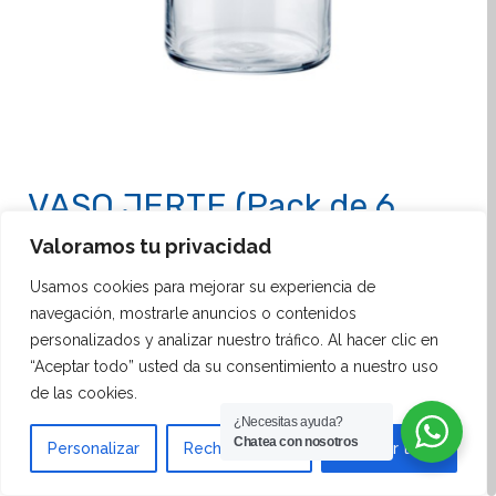
VASO JERTE (Pack de 6
Unidades)
Valoramos tu privacidad
Usamos cookies para mejorar su experiencia de
El
Vaso Jerte
es una elección excelente para
navegación, mostrarle anuncios o contenidos
establecimientos de hostelería que buscan
personalizados y analizar nuestro tráfico. Al hacer clic en
combinar funcionalidad y estilo en el servicio de
“Aceptar todo” usted da su consentimiento a nuestro uso
bebidas. Disponible en un pack de 6 unidades y con
de las cookies.
capacidades de 50 cl y 62 cl, estos vasos están
¿Necesitas ayuda?
Chatea con nosotros
Personalizar
Rechazar todo
Aceptar todo
diseñados para ofrecer versatilidad en el servicio de
una amplia variedad de bebidas, desde refrescos y