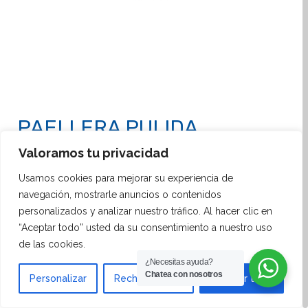
PAELLERA PULIDA
Valoramos tu privacidad
Descubre nuestras paelleras clásicas fabricadas en
Usamos cookies para mejorar su experiencia de
acero de alta calidad. Garantizan máxima
navegación, mostrarle anuncios o contenidos
resistencia, durabilidad e higiene. Perfectas para
personalizados y analizar nuestro tráfico. Al hacer clic en
eventos, catering y celebraciones populares.
“Aceptar todo” usted da su consentimiento a nuestro uso
Compatibles con cocina de gas, vitrocerámica y
de las cookies.
eléctrica. Disponibles en varios tamaños para
¿Necesitas ayuda?
Chatea con nosotros
adaptarse a tus necesidades.
Personalizar
Rechazar todo
Aceptar todo