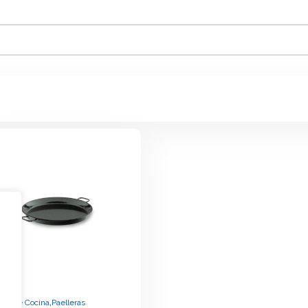
,
je de Cocina
Paelleras